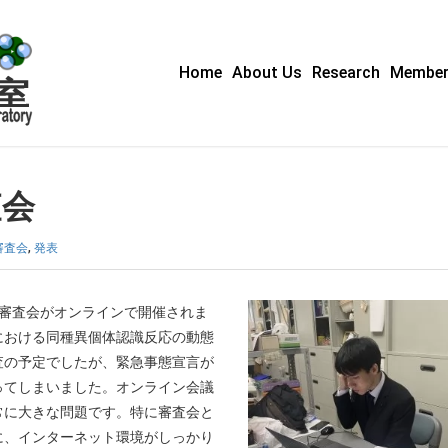
Home
About Us
Research
Membe
査会
審査会
,
発表
文審査会がオンラインで開催されま
における同種異個体認識反応の動態
査の予定でしたが、緊急事態宣言が
ってしまいました。オンライン会議
常に大きな問題です。特に審査会と
に、インターネット環境がしっかり