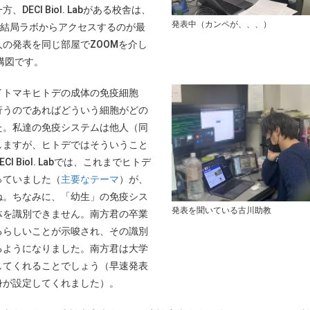
CI Biol. Labがある校舎は、
発表中（カンペが、、、）
、結局ラボからアクセスするのが最
の発表を同じ部屋でZOOMを介し
構図です。
トマキヒトデの成体の免疫細胞
行うのであればどういう細胞がどの
た。私達の免疫システムは他人（同
しますが、ヒトデではそういうこと
Biol. Labでは、これまでヒトデ
っていました（
主要なテーマ
）が、
ね。ちなみに、「幼生」の免疫シス
発表を聞いている古川助教
体を識別できません。南方君の卒業
るらしいことが示唆され、その識別
るようになりました。南方君は大学
してくれることでしょう（早速発表
身が設定してくれました）。