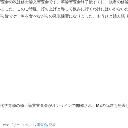
審査会の次は修士論文審査会です。卒論審査会終了後すぐに、阮君の修
いました。このご時世、打ち上げと称して飲みに行くわけにはいかない
がら皆でケーキを食べながらの発表練習になりました。もうひと踏ん張
物化学専修の修士論文審査会がオンラインで開催され、M2の阮君も発表
カテゴリー:
イベント
,
審査会
,
発表