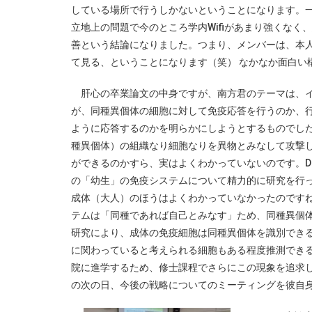
している場所で行うしかないということになります。一方、DE
立地上の問題で今のところ学内Wifiがあまり強くなく
善という結論になりました。つまり、メンバーは、本人
て見る、ということになります（笑） なかなか面白い
肝心の卒業論文の中身ですが、南方君のテーマは、イ
が、同種異個体の細胞に対して免疫応答を行うのか、
ように応答するのかを明らかにしようとするものでし
種異個体）の組織なり細胞なりを異物とみなして攻撃
ができるのかすら、実はよくわかっていないのです。DECI 
の「幼生」の免疫システムについて精力的に研究を行
成体（大人）のほうはよくわかっていなかったのです
テムは「同種であれば自己とみなす」ため、同種異個
研究により、成体の免疫細胞は同種異個体を識別でき
に関わっていると考えられる細胞もある程度推測でき
院に進学するため、修士課程でさらにこの現象を追求
の次の日、今後の戦略についてのミーティングを彼自