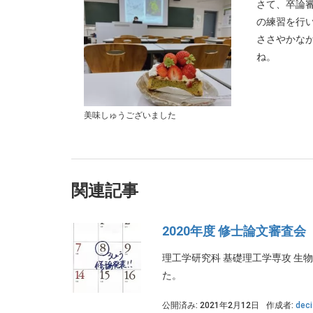
さて、卒論
の練習を行
ささやかな
ね。
美味しゅうございました
関連記事
2020年度 修士論文審査会
理工学研究科 基礎理工学専攻 生
た。
公開済み: 2021年2月12日
作成者:
deci