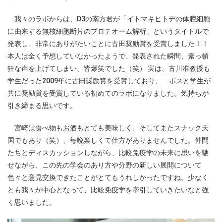
我々のラボからは、D3の南方君が「イトマキヒトデの体腔細胞
に由来する無核細胞断片のプロテオーム解析」というタイトルで
発表し、非常にありがたいことに古田奨励賞を受賞しました！！
本人は全く予想していなかったようで、発表された瞬間、素っ頓
狂な声を上げてしまい、皆爆笑でした（笑） 実は、古川准教授も
学生だった2009年に古田奨励賞を受賞しており、 ボスと学生が
共に奨励賞を受賞している初めてのラボになりました。気持ちが
引き締まる思いです。
宮崎は食べ物もお酒もとても美味しく、そしてまたスナック天
国でもあり（笑）、毎晩楽しくて仕方がありませんでした。仲間
たちとディスカッションしながら、比較免疫学の未来に思いを馳
せながら、この先の学会のあり方や分野の新しい展開について
色々と意見交換できたことがとてもうれしかったですね。少なく
とも我々が中心となって、比較免疫学を牽引していきたいなと強
く思いました。